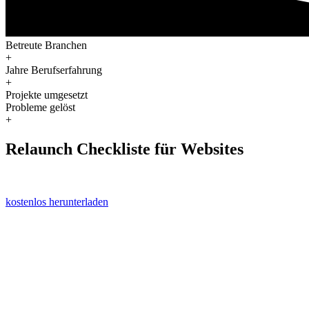
Betreute Branchen
+
Jahre Berufserfahrung
+
Projekte umgesetzt
Probleme gelöst
+
Relaunch Checkliste für Websites
Vermeiden Sie typische Fehler und sorgen Sie dafür, dass Ihre Websit
kostenlos herunterladen
Kontakt
info [at] anseidesign.com
Tel.: +49 172 772 63 27
Info