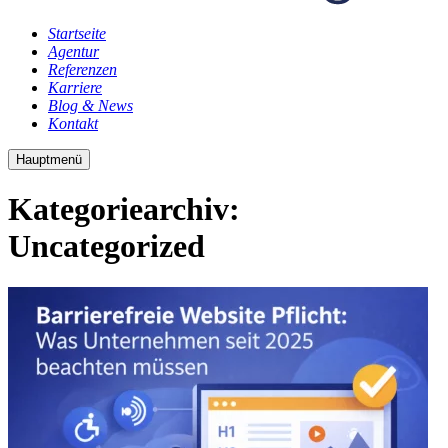
Startseite
Agentur
Referenzen
Karriere
Blog & News
Kontakt
Hauptmenü
Kategoriearchiv:
Uncategorized